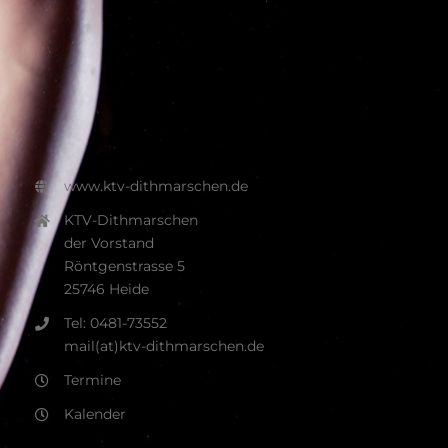
www.ktv-dithmarschen.de
KTV-Dithmarschen
der Vorstand
Röntgenstrasse 5
25746 Heide
Tel: 0481-73552
mail(at)ktv-dithmarschen.de
Termine
Kalender