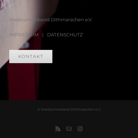
Kreisturnverband Dithmarschen e.V.
IMPRESSUM
|
DATENSCHUTZ
KONTAKT
© Kreisturnverband Dithmarschen e.V.
Rss
E-
Instagram
Mail