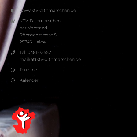
www.ktv-dithmarschen.de
KTV-Dithmarschen
der Vorstand
Röntgenstrasse 5
25746 Heide
Tel: 0481-73552
mail(at)ktv-dithmarschen.de
Termine
Kalender