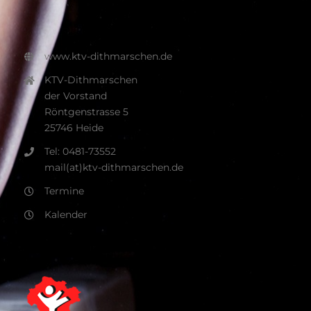
www.ktv-dithmarschen.de
KTV-Dithmarschen
der Vorstand
Röntgenstrasse 5
25746 Heide
Tel: 0481-73552
mail(at)ktv-dithmarschen.de
Termine
Kalender