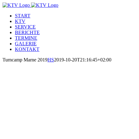
Zum
Inhalt
START
springen
KTV
SERVICE
BERICHTE
TERMINE
GALERIE
KONTAKT
Turncamp Marne 2019
HS
2019-10-20T21:16:45+02:00