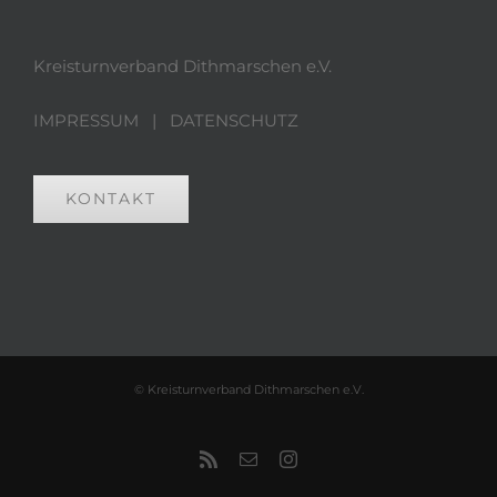
Kreisturnverband Dithmarschen e.V.
IMPRESSUM
|
DATENSCHUTZ
KONTAKT
© Kreisturnverband Dithmarschen e.V.
Rss
E-
Instagram
Mail