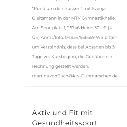
"Rund um den Rücken" mit Svenja
Gleitsmann in der MTV Gymnastikhalle,
Am Sportplatz 1, 25746 Heide 30,- € (4
ÜE) Anm.:/Info: 04834/936659 Wir bitten
um Verständnis, dass bei Absagen bis 3
Tage vor Kursbeginn, die Gebühren in
Rechnung gestellt werden.
martina.vonBuch@ktv-Dithmarschen.de
Aktiv und Fit mit Gesundheitssport
Aktiv und Fit mit
Gesundheitssport