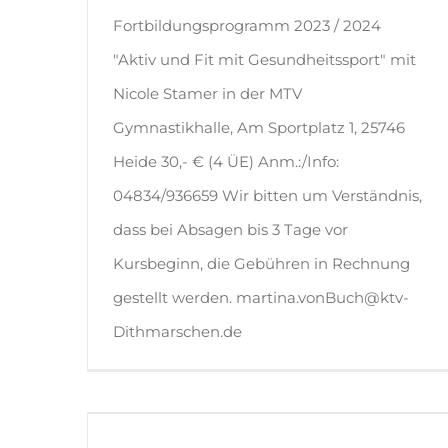
Fortbildungsprogramm 2023 / 2024
"Aktiv und Fit mit Gesundheitssport" mit
Nicole Stamer in der MTV
Gymnastikhalle, Am Sportplatz 1, 25746
Heide 30,- € (4 ÜE) Anm.:/Info:
04834/936659 Wir bitten um Verständnis,
dass bei Absagen bis 3 Tage vor
Kursbeginn, die Gebühren in Rechnung
gestellt werden. martina.vonBuch@ktv-
Dithmarschen.de
Bewegung zur Musik-Tanzen für Körper und Seele