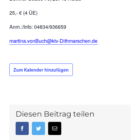
25,- € (4 ÜE)
Anm.:/Info: 04834/936659
martina.vonBuch@ktv-Dithmarschen.de
Zum Kalender hinzufügen
Diesen Beitrag teilen
Facebook
Twitter
E-
Mail