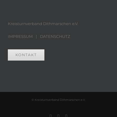
Kreisturnverband Dithmarschen e.V.
IMPRESSUM
|
DATENSCHUTZ
KONTAKT
© Kreisturnverband Dithmarschen e.V.
Rss
E-
Instagram