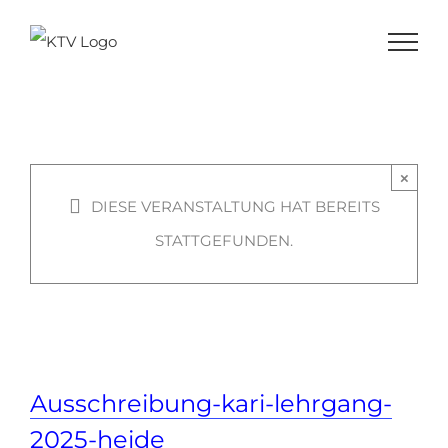
Zum
Kampfrichterausbild
Inhalt
Gerätturnen weiblich 
springen
Stufen
×
27.09.2025 / 10:00
-
DIESE VERANSTALTUNG HAT BEREITS
28.09.2025 / 17:00
STATTGEFUNDEN.
Ausschreibung-kari-lehrgang-
2025-heide