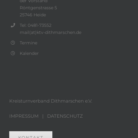
der Vorstand
Röntgenstrasse 5
25746 Heide
Tel: 0481-73552
mail(at)ktv-dithmarschen.de
Termine
Kalender
Kreisturnverband Dithmarschen e.V.
IMPRESSUM
|
DATENSCHUTZ
KONTAKT